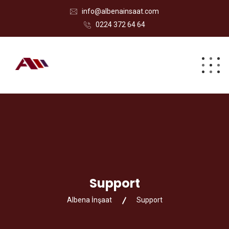
info@albenainsaat.com
0224 372 64 64
Support
Albena İnşaat
Support